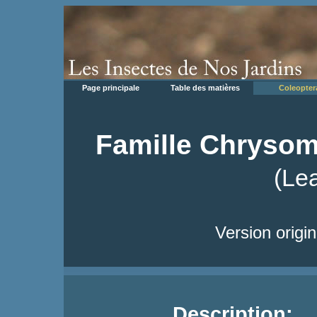
Page principale
Table des matières
Coleopter
Famille Chrysom
(Lea
Version origi
Description:
L