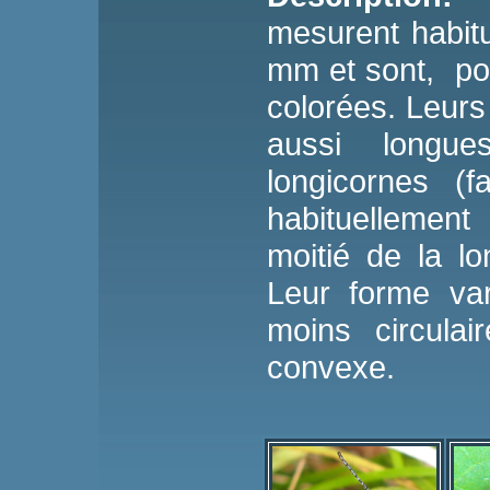
mesurent habit
mm et sont, pou
colorées. Leur
aussi longu
longicornes (f
habituellement
moitié de la l
Leur forme var
moins circulai
convexe.