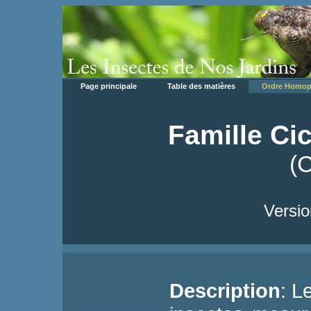
Page principale
Table des matières
Ordre Homop
Famille Ci
(
Versio
Description
: L