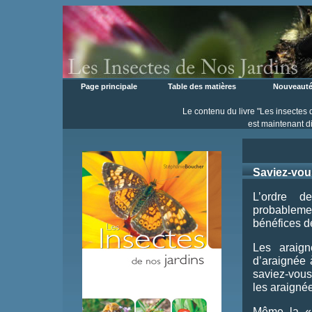
Page principale
Table des matières
Nouveaut
Le contenu du livre "Les insectes 
est maintenant di
Saviez-vous
L’ordre d
probablemen
bénéfices de
Les araign
d’araignée 
saviez-vous
les araignées
Même la « 