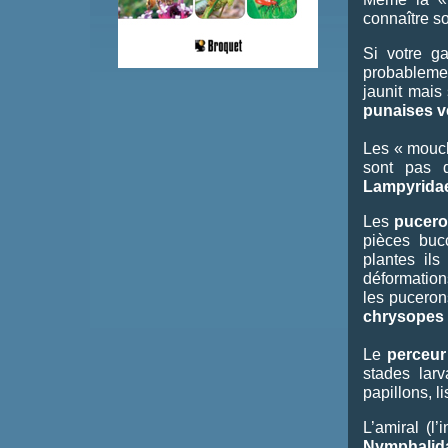
connaître son
Si votre g
probableme
jaunit mais
punaises v
Les « mouche
sont pas 
Lampyrida
Les
pucer
pièces buc
plantes ils
déformatio
les puceron
chrysopes
Le
perceur 
stades lar
papillons, li
L’amiral (l
Nymphalid