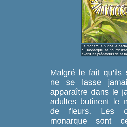
Le monarque butine le nectar
du monarque se nourrit d’as
avertit les prédateurs de sa to
Malgré le fait qu’i
ne se lasse jama
apparaître dans le j
adultes butinent le 
de fleurs. Les c
monarque sont ce