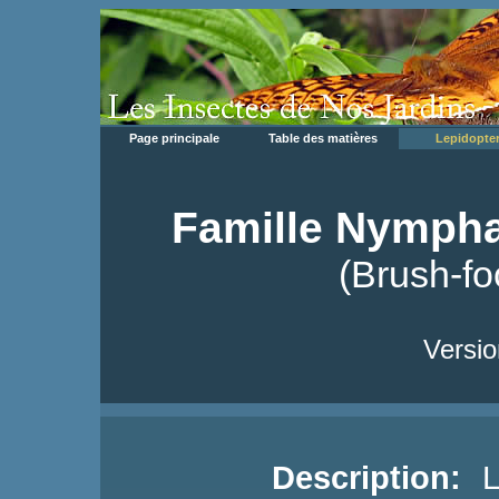
Page principale
Table des matières
Lepidopte
Famille Nympha
(Brush-foo
Versio
Description: