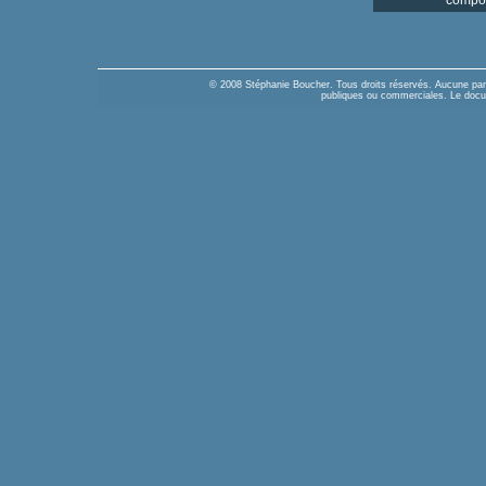
compos
© 2008 Stéphanie Boucher. Tous droits réservés. Aucune parti
publiques ou commerciales. Le docume