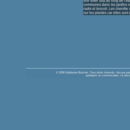
voir voler tout au long de l’é
communes dans les jardins ou
radis et brocoli. Les chenille 
sur les plantes car elles sont
© 2008 Stéphanie Boucher. Tous droits réservés. Aucune parti
publiques ou commerciales. Le docume